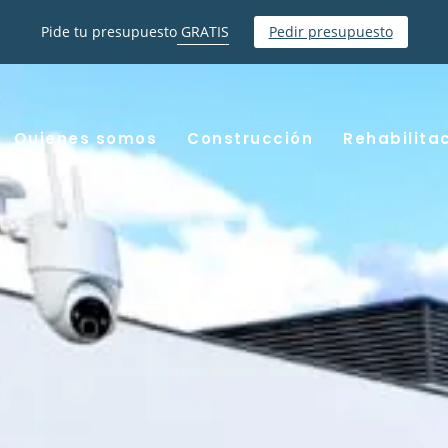
Pide tu presupuesto
GRATIS
Pedir presupuesto
Quienes somos
Construcción
Rehabilita