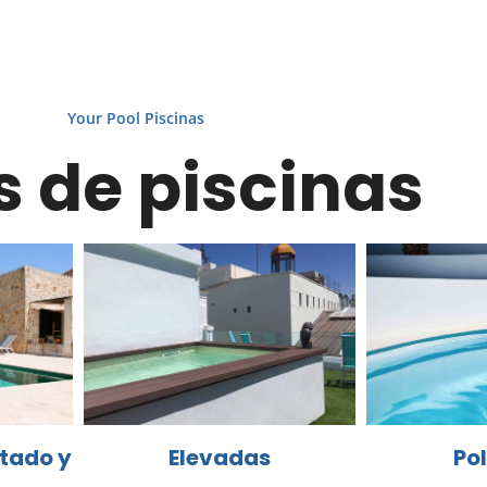
Your Pool Piscinas
s de piscinas
Elevadas
tado y
Pol