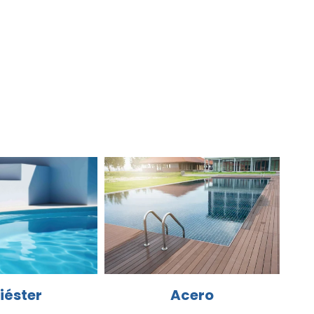
Acero
iéster