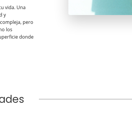
tu vida. Una
d y
 compleja, pero
mo los
superficie donde
dades