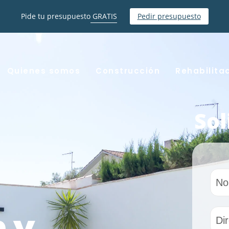
Pide tu presupuesto
GRATIS
Pedir presupuesto
Quienes somos
Construcción
Rehabilita
Sol
 y