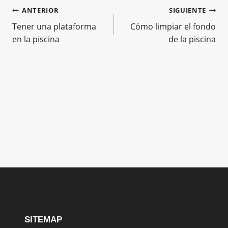
Navegación
ANTERIOR
SIGUIENTE
Tener una plataforma
Cómo limpiar el fondo
de
en la piscina
de la piscina
entradas
SITEMAP