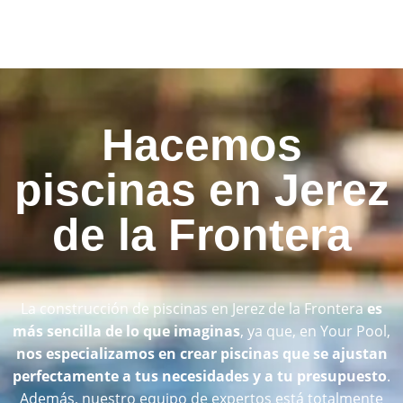
Hacemos
piscinas en Jerez
de la Frontera
La construcción de piscinas en Jerez de la Frontera
es
más sencilla de lo que imaginas
, ya que, en Your Pool,
nos especializamos en crear piscinas que se ajustan
perfectamente a tus necesidades y a tu presupuesto
.
Además, nuestro equipo de expertos está totalmente