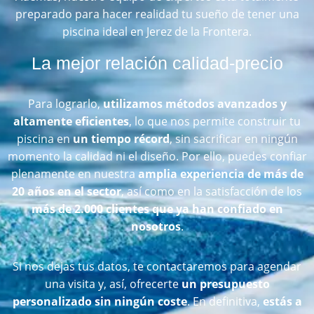
preparado para hacer realidad tu sueño de tener una
piscina ideal en Jerez de la Frontera.
La mejor relación calidad-precio
Para lograrlo,
utilizamos métodos avanzados y
altamente eficientes
, lo que nos permite construir tu
piscina en
un tiempo récord
, sin sacrificar en ningún
momento la calidad ni el diseño. Por ello, puedes confiar
plenamente en nuestra
amplia experiencia de más de
20 años en el sector
, así como en la satisfacción de los
más de 2.000 clientes que ya han confiado en
nosotros
.
Si nos dejas tus datos, te contactaremos para agendar
una visita y, así, ofrecerte
un presupuesto
personalizado sin ningún coste
. En definitiva,
estás a