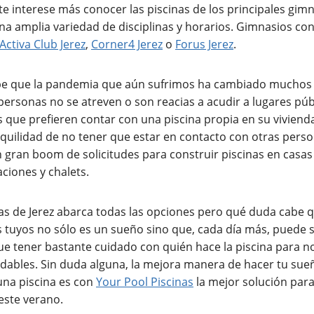
 te interese más conocer las piscinas de los principales gim
a amplia variedad de disciplinas y horarios. Gimnasios con 
Activa Club Jerez
,
Corner4 Jerez
o
Forus Jerez
.
be que la pandemia que aún sufrimos ha cambiado muchos
ersonas no se atreven o son reacias a acudir a lugares púb
 que prefieren contar con una piscina propia en su vivienda
nquilidad de no tener que estar en contacto con otras pers
n gran boom de solicitudes para construir piscinas en casas 
ciones y chalets.
nas de Jerez abarca todas las opciones pero qué duda cabe 
los tuyos no sólo es un sueño sino que, cada día más, puede 
ue tener bastante cuidado con quién hace la piscina para no
ables. Sin duda alguna, la mejora manera de hacer tu sueñ
una piscina es con
Your Pool Piscinas
la mejor solución para
 este verano.