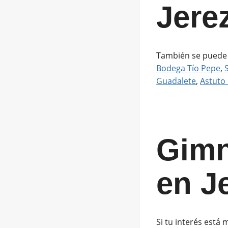
Jere
También se puede r
Bodega Tío Pepe
,
Guadalete
,
Astuto 
Gimn
en J
Si tu interés está 