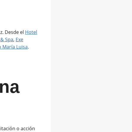
ez. Desde el
Hotel
 & Spa
,
Exe
o María Luisa
.
ina
litación o acción