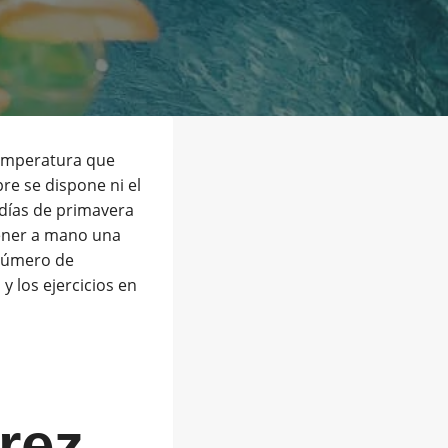
temperatura que
re se dispone ni el
s días de primavera
tener a mano una
 número de
y los ejercicios en
rez