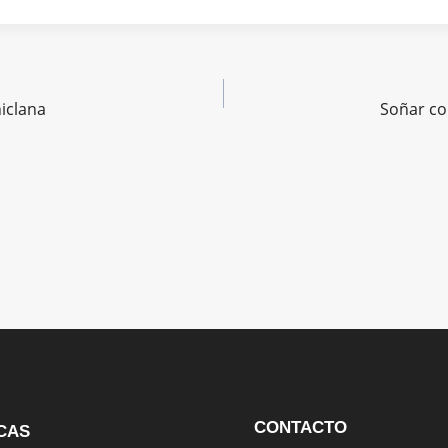
ación
hiclana
Soñar co
das
CONTACTO
CAS