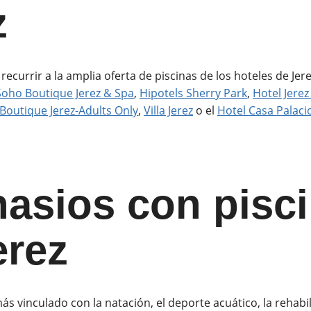
z
ecurrir a la amplia oferta de piscinas de los hoteles de Jer
Soho Boutique Jerez & Spa
,
Hipotels Sherry Park
,
Hotel Jerez
Boutique Jerez-Adults Only
,
Villa Jerez
o el
Hotel Casa Palaci
asios con pisc
erez
más vinculado con la natación, el deporte acuático, la rehabi