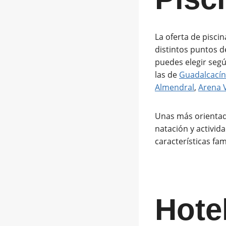
La oferta de pisci
distintos puntos d
puedes elegir seg
las de
Guadalcacín
Almendral
,
Arena V
Unas más orientada
natación y activida
características fa
Hote