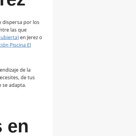
y dispersa por los
ntre las que
cubierta)
en Jerez o
ión Piscina El
endizaje de la
ecesites, de tus
e se adapta.
s en