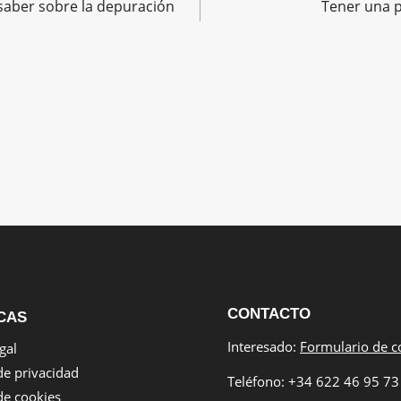
saber sobre la depuración
Tener una p
CONTACTO
CAS
Interesado:
Formulario de c
gal
 de privacidad
Teléfono: +34 622 46 95 73
 de cookies