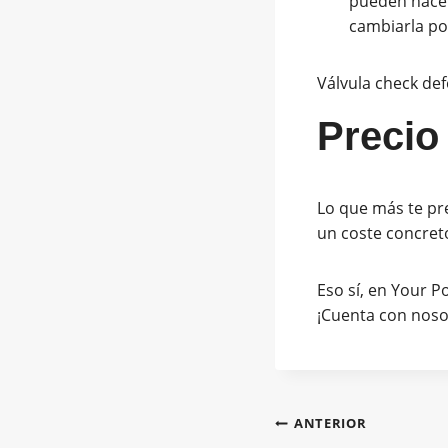
pueden hacer 
cambiarla po
Válvula check def
Precio
Lo que más te pre
un coste concret
Eso sí, en Your P
¡Cuenta con noso
ANTERIOR