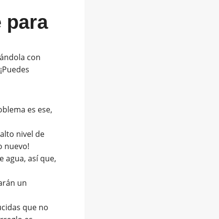
 para
izándola con
 ¡Puedes
oblema es ese,
alto nivel de
o nuevo!
e agua, así que,
rarán un
ucidas que no