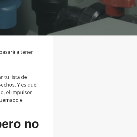
pasará a tener
 tu lista de
sechos. Y es que,
o, el impulsor
 quemado e
pero no