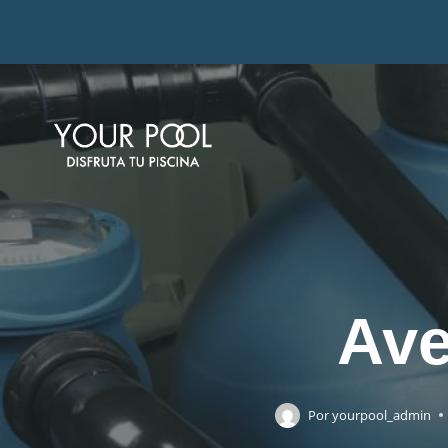
Ave
Por
yourpool_admin