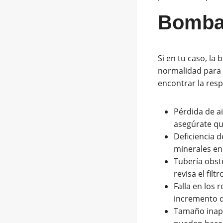
Bomba 
Si en tu caso, la
normalidad para 
encontrar la res
Pérdida de a
asegúrate que
Deficiencia d
minerales en
Tubería obstr
revisa el filt
Falla en los
incremento de
Tamaño inapr