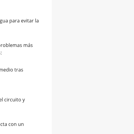
gua para evitar la
s problemas más
:
 medio tras
l circuito y
acta con un