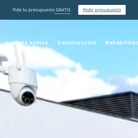
Pide tu presupuesto
GRATIS
Pedir presupuesto
Quienes somos
Construcción
Rehabilita