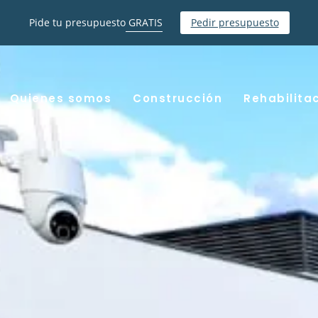
Pide tu presupuesto
GRATIS
Pedir presupuesto
Quienes somos
Construcción
Rehabilita