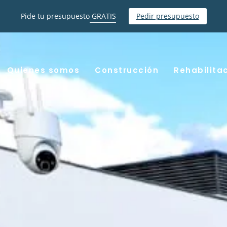
Pide tu presupuesto
GRATIS
Pedir presupuesto
Quienes somos
Construcción
Rehabilita