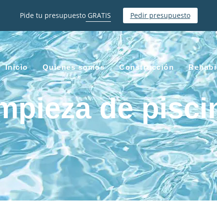
Pide tu presupuesto
GRATIS
Pedir presupuesto
Inicio
Quienes somos
Construcción
Rehabi
mpieza de pisci