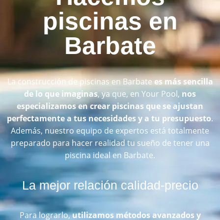
piscinas en
Barbate
La construcción de piscinas en Barbate
es más sencilla
de lo que imaginas
, ya que, en Your Pool,
nos
especializamos en crear piscinas que se ajustan
perfectamente a tus necesidades y a tu presupuesto
.
Además, nuestro equipo de expertos está totalmente
preparado para hacer realidad tu sueño de tener una
piscina ideal en Barbate.
La mejor relación calidad-precio
Para lograrlo,
utilizamos métodos avanzados y