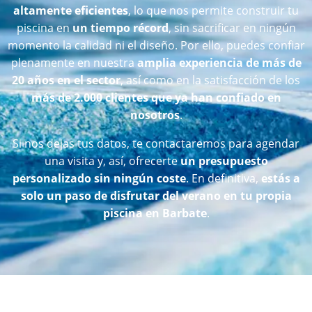
altamente eficientes
, lo que nos permite construir tu
piscina en
un tiempo récord
, sin sacrificar en ningún
momento la calidad ni el diseño. Por ello, puedes confiar
plenamente en nuestra
amplia experiencia de más de
20 años en el sector
, así como en la satisfacción de los
más de 2.000 clientes que ya han confiado en
nosotros
.
Si nos dejas tus datos, te contactaremos para agendar
una visita y, así, ofrecerte
un presupuesto
personalizado sin ningún coste
. En definitiva,
estás a
solo un paso de disfrutar del verano en tu propia
piscina en Barbate
.