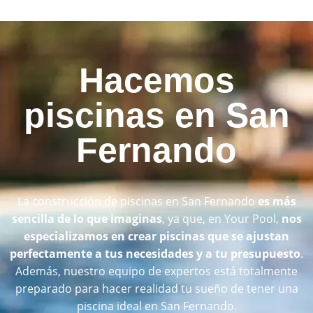
Hacemos
piscinas en San
Fernando
La construcción de piscinas en San Fernando
es más
sencilla de lo que imaginas
, ya que, en Your Pool,
nos
especializamos en crear piscinas que se ajustan
perfectamente a tus necesidades y a tu presupuesto
.
Además, nuestro equipo de expertos está totalmente
preparado para hacer realidad tu sueño de tener una
piscina ideal en San Fernando.