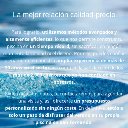
La mejor relación calidad-precio
Para lograrlo,
utilizamos métodos avanzados y
altamente eficientes
, lo que nos permite construir tu
piscina en
un tiempo récord
, sin sacrificar en ningún
momento la calidad ni el diseño. Por ello, puedes confiar
plenamente en nuestra
amplia experiencia de más de
20 años en el sector
, así como en la satisfacción de los
más de 2.000 clientes que ya han confiado en
nosotros
.
Si nos dejas tus datos, te contactaremos para agendar
una visita y, así, ofrecerte
un presupuesto
personalizado sin ningún coste
. En definitiva,
estás a
solo un paso de disfrutar del verano en tu propia
piscina en San Fernando
.