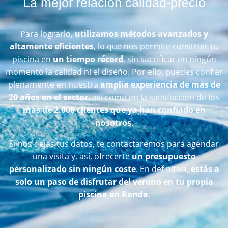
La mejor relación calidad-precio
Para lograrlo,
utilizamos métodos avanzados y
altamente eficientes
, lo que nos permite construir tu
piscina en
un tiempo récord
, sin sacrificar en ningún
momento la calidad ni el diseño. Por ello, puedes confiar
plenamente en nuestra
amplia experiencia de más de
20 años en el sector
, así como en la satisfacción de los
más de 2.000 clientes que ya han confiado en
nosotros
.
Si nos dejas tus datos, te contactaremos para agendar
una visita y, así, ofrecerte
un presupuesto
personalizado sin ningún coste
. En definitiva,
estás a
solo un paso de disfrutar del verano en tu propia
piscina en Ronda
.