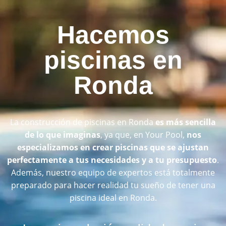
Hacemos
piscinas en
Ronda
La construcción de piscinas en Ronda
es más sencilla
de lo que imaginas
, ya que, en Your Pool,
nos
especializamos en crear piscinas que se ajustan
perfectamente a tus necesidades y a tu presupuesto
.
Además, nuestro equipo de expertos está totalmente
preparado para hacer realidad tu sueño de tener una
piscina ideal en Ronda.