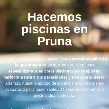
Hacemos
piscinas en
Pruna
La construcción de piscinas en Pruna
es más sencilla de
lo que imaginas
, ya que, en Your Pool,
nos
especializamos en crear piscinas que se ajustan
perfectamente a tus necesidades y a tu presupuesto
.
Además, nuestro equipo de expertos está totalmente
preparado para hacer realidad tu sueño de tener una
piscina ideal en Pruna.