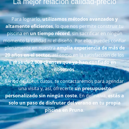
La mejor relación calidad-precio
Para lograrlo,
utilizamos métodos avanzados y
altamente eficientes
, lo que nos permite construir tu
piscina en
un tiempo récord
, sin sacrificar en ningún
momento la calidad ni el diseño. Por ello, puedes confiar
plenamente en nuestra
amplia experiencia de más de
20 años en el sector
, así como en la satisfacción de los
más de 2.000 clientes que ya han confiado en
nosotros
.
Si nos dejas tus datos, te contactaremos para agendar
una visita y, así, ofrecerte
un presupuesto
personalizado sin ningún coste
. En definitiva,
estás a
solo un paso de disfrutar del verano en tu propia
piscina en Pruna
.