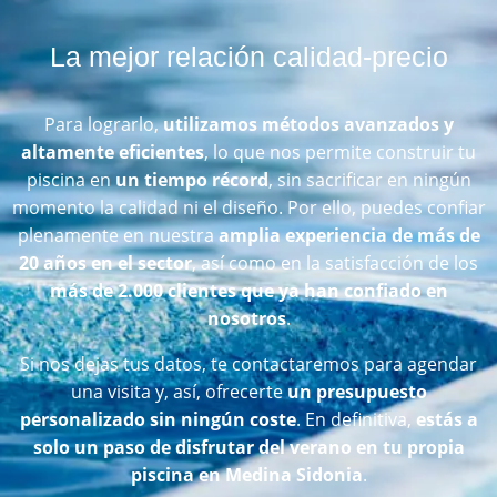
La mejor relación calidad-precio
Para lograrlo,
utilizamos métodos avanzados y
altamente eficientes
, lo que nos permite construir tu
piscina en
un tiempo récord
, sin sacrificar en ningún
momento la calidad ni el diseño. Por ello, puedes confiar
plenamente en nuestra
amplia experiencia de más de
20 años en el sector
, así como en la satisfacción de los
más de 2.000 clientes que ya han confiado en
nosotros
.
Si nos dejas tus datos, te contactaremos para agendar
una visita y, así, ofrecerte
un presupuesto
personalizado sin ningún coste
. En definitiva,
estás a
solo un paso de disfrutar del verano en tu propia
piscina en Medina Sidonia
.