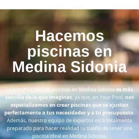
Hacemos
piscinas en
Medina Sidonia
La construcción de piscinas en Medina Sidonia
es más
sencilla de lo que imaginas
, ya que, en Your Pool,
nos
especializamos en crear piscinas que se ajustan
perfectamente a tus necesidades y a tu presupuesto
.
Además, nuestro equipo de expertos está totalmente
preparado para hacer realidad tu sueño de tener una
piscina ideal en Medina Sidonia.