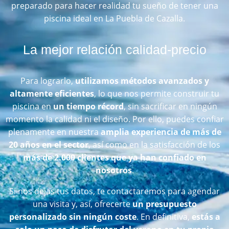
preparado para hacer realidad tu sueño de tener una
piscina ideal en La Puebla de Cazalla.
La mejor relación calidad-precio
Para lograrlo,
utilizamos métodos avanzados y
altamente eficientes
, lo que nos permite construir tu
piscina en
un tiempo récord
, sin sacrificar en ningún
momento la calidad ni el diseño. Por ello, puedes confiar
plenamente en nuestra
amplia experiencia de más de
20 años en el sector
, así como en la satisfacción de los
más de 2.000 clientes que ya han confiado en
nosotros
.
Si nos dejas tus datos, te contactaremos para agendar
una visita y, así, ofrecerte
un presupuesto
personalizado sin ningún coste
. En definitiva,
estás a