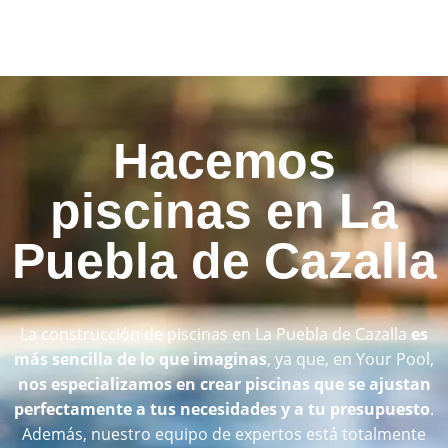
Hacemos
piscinas en La
Puebla de Cazalla
La construcción de piscinas en La Puebla de Cazalla
es
más sencilla de lo que imaginas
, ya que, en Your Pool,
nos especializamos en crear piscinas que se ajustan
perfectamente a tus necesidades y a tu presupuesto
.
Además, nuestro equipo de expertos está totalmente