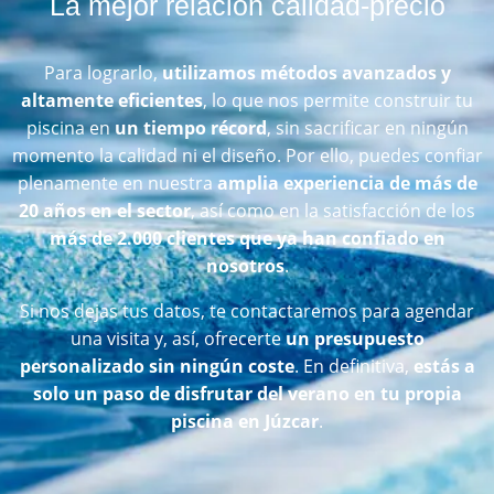
La mejor relación calidad-precio
Para lograrlo,
utilizamos métodos avanzados y
altamente eficientes
, lo que nos permite construir tu
piscina en
un tiempo récord
, sin sacrificar en ningún
momento la calidad ni el diseño. Por ello, puedes confiar
plenamente en nuestra
amplia experiencia de más de
20 años en el sector
, así como en la satisfacción de los
más de 2.000 clientes que ya han confiado en
nosotros
.
Si nos dejas tus datos, te contactaremos para agendar
una visita y, así, ofrecerte
un presupuesto
personalizado sin ningún coste
. En definitiva,
estás a
solo un paso de disfrutar del verano en tu propia
piscina en Júzcar
.