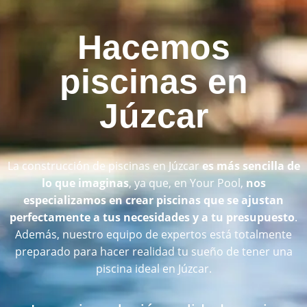
Hacemos
piscinas en
Júzcar
La construcción de piscinas en Júzcar
es más sencilla de
lo que imaginas
, ya que, en Your Pool,
nos
especializamos en crear piscinas que se ajustan
perfectamente a tus necesidades y a tu presupuesto
.
Además, nuestro equipo de expertos está totalmente
preparado para hacer realidad tu sueño de tener una
piscina ideal en Júzcar.