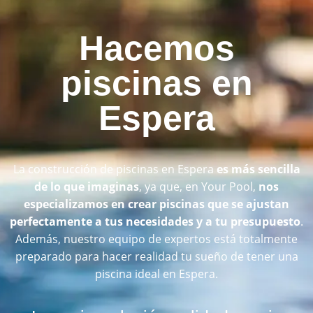
Hacemos
piscinas en
Espera
La construcción de piscinas en Espera
es más sencilla
de lo que imaginas
, ya que, en Your Pool,
nos
especializamos en crear piscinas que se ajustan
perfectamente a tus necesidades y a tu presupuesto
.
Además, nuestro equipo de expertos está totalmente
preparado para hacer realidad tu sueño de tener una
piscina ideal en Espera.