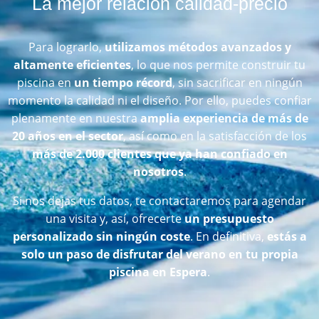
La mejor relación calidad-precio
Para lograrlo,
utilizamos métodos avanzados y
altamente eficientes
, lo que nos permite construir tu
piscina en
un tiempo récord
, sin sacrificar en ningún
momento la calidad ni el diseño. Por ello, puedes confiar
plenamente en nuestra
amplia experiencia de más de
20 años en el sector
, así como en la satisfacción de los
más de 2.000 clientes que ya han confiado en
nosotros
.
Si nos dejas tus datos, te contactaremos para agendar
una visita y, así, ofrecerte
un presupuesto
personalizado sin ningún coste
. En definitiva,
estás a
solo un paso de disfrutar del verano en tu propia
piscina en Espera
.