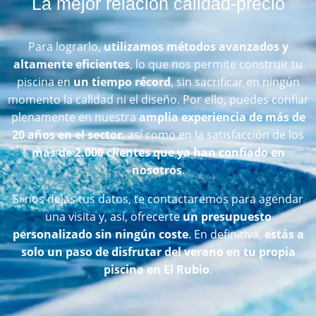
La mejor relación calidad-precio
Para lograrlo,
utilizamos métodos avanzados y
altamente eficientes
, lo que nos permite construir tu
piscina en
un tiempo récord
, sin sacrificar en ningún
momento la calidad ni el diseño. Por ello, puedes confiar
plenamente en nuestra
amplia experiencia de más de
20 años en el sector
, así como en la satisfacción de los
más de 2.000 clientes que ya han confiado en
nosotros
.
Si nos dejas tus datos, te contactaremos para agendar
una visita y, así, ofrecerte
un presupuesto
personalizado sin ningún coste
. En definitiva,
estás a
solo un paso de disfrutar del verano en tu propia
piscina en El Rubio
.