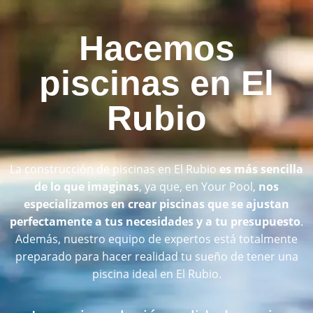
Hacemos
piscinas en El
Rubio
La construcción de piscinas en El Rubio
es más sencilla
de lo que imaginas
, ya que, en Your Pool,
nos
especializamos en crear piscinas que se ajustan
perfectamente a tus necesidades y a tu presupuesto
.
Además, nuestro equipo de expertos está totalmente
preparado para hacer realidad tu sueño de tener una
piscina ideal en El Rubio.