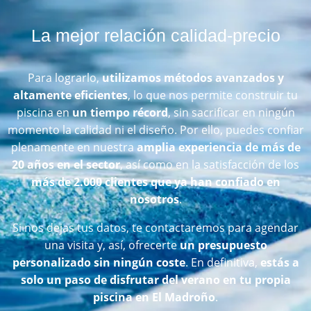
La mejor relación calidad-precio
Para lograrlo,
utilizamos métodos avanzados y
altamente eficientes
, lo que nos permite construir tu
piscina en
un tiempo récord
, sin sacrificar en ningún
momento la calidad ni el diseño. Por ello, puedes confiar
plenamente en nuestra
amplia experiencia de más de
20 años en el sector
, así como en la satisfacción de los
más de 2.000 clientes que ya han confiado en
nosotros
.
Si nos dejas tus datos, te contactaremos para agendar
una visita y, así, ofrecerte
un presupuesto
personalizado sin ningún coste
. En definitiva,
estás a
solo un paso de disfrutar del verano en tu propia
piscina en El Madroño
.