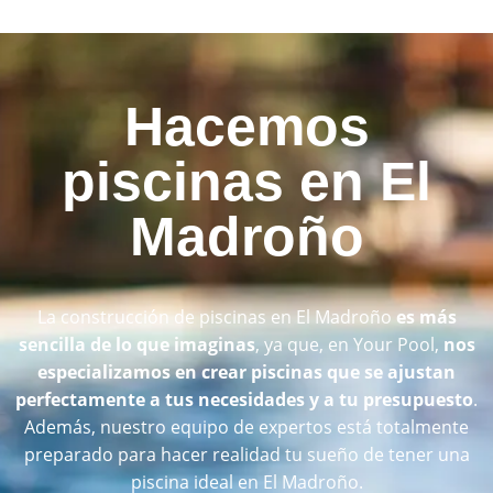
Hacemos
piscinas en El
Madroño
La construcción de piscinas en El Madroño
es más
sencilla de lo que imaginas
, ya que, en Your Pool,
nos
especializamos en crear piscinas que se ajustan
perfectamente a tus necesidades y a tu presupuesto
.
Además, nuestro equipo de expertos está totalmente
preparado para hacer realidad tu sueño de tener una
piscina ideal en El Madroño.