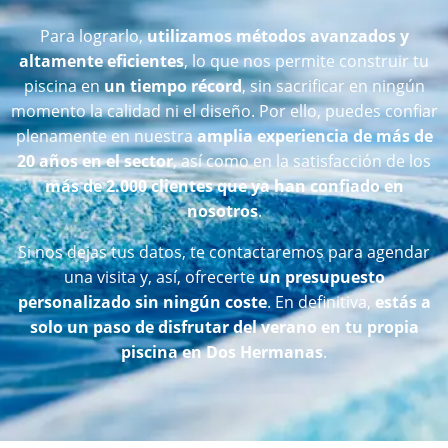
Para lograrlo,
utilizamos métodos avanzados y
altamente eficientes
, lo que nos permite construir tu
piscina en
un tiempo récord
, sin sacrificar en ningún
momento la calidad ni el diseño. Por ello, puedes confiar
plenamente en nuestra
amplia experiencia de más de
20 años en el sector
, así como en la satisfacción de los
más de 2.000 clientes que ya han confiado en
nosotros
.
Si nos dejas tus datos, te contactaremos para agendar
una visita y, así, ofrecerte
un presupuesto
personalizado sin ningún coste
. En definitiva,
estás a
solo un paso de disfrutar del verano en tu propia
piscina en Dos Hermanas
.