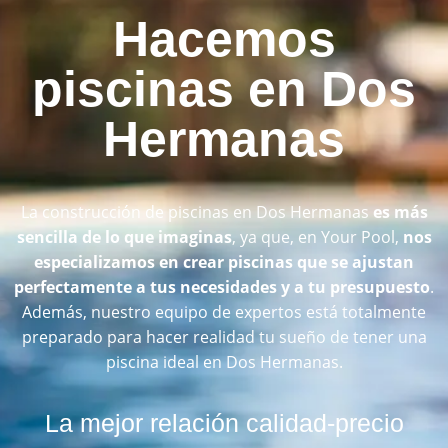
Hacemos
piscinas en Dos
Hermanas
La construcción de piscinas en Dos Hermanas
es más
sencilla de lo que imaginas
, ya que, en Your Pool,
nos
especializamos en crear piscinas que se ajustan
perfectamente a tus necesidades y a tu presupuesto
.
Además, nuestro equipo de expertos está totalmente
preparado para hacer realidad tu sueño de tener una
piscina ideal en Dos Hermanas.
La mejor relación calidad-precio