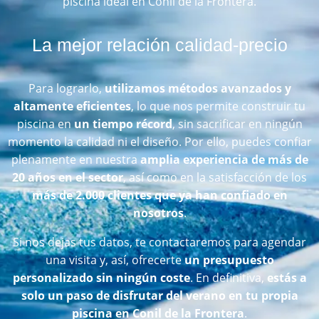
piscina ideal en Conil de la Frontera.
La mejor relación calidad-precio
Para lograrlo,
utilizamos métodos avanzados y
altamente eficientes
, lo que nos permite construir tu
piscina en
un tiempo récord
, sin sacrificar en ningún
momento la calidad ni el diseño. Por ello, puedes confiar
plenamente en nuestra
amplia experiencia de más de
20 años en el sector
, así como en la satisfacción de los
más de 2.000 clientes que ya han confiado en
nosotros
.
Si nos dejas tus datos, te contactaremos para agendar
una visita y, así, ofrecerte
un presupuesto
personalizado sin ningún coste
. En definitiva,
estás a
solo un paso de disfrutar del verano en tu propia
piscina en Conil de la Frontera
.