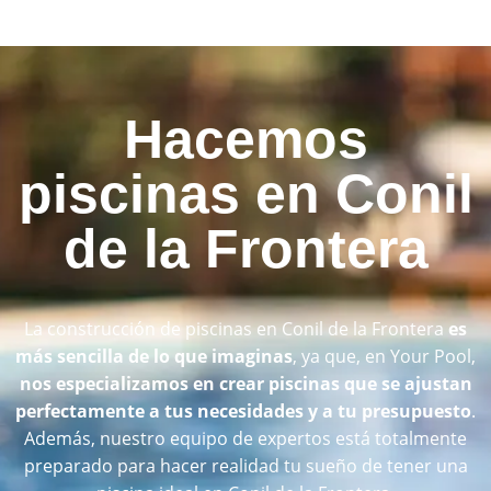
Hacemos
piscinas en Conil
de la Frontera
La construcción de piscinas en Conil de la Frontera
es
más sencilla de lo que imaginas
, ya que, en Your Pool,
nos especializamos en crear piscinas que se ajustan
perfectamente a tus necesidades y a tu presupuesto
.
Además, nuestro equipo de expertos está totalmente
preparado para hacer realidad tu sueño de tener una