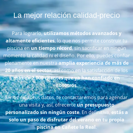
La mejor relación calidad-precio
Para lograrlo,
utilizamos métodos avanzados y
altamente eficientes
, lo que nos permite construir tu
piscina en
un tiempo récord
, sin sacrificar en ningún
momento la calidad ni el diseño. Por ello, puedes confiar
plenamente en nuestra
amplia experiencia de más de
20 años en el sector
, así como en la satisfacción de los
más de 2.000 clientes que ya han confiado en
nosotros
.
Si nos dejas tus datos, te contactaremos para agendar
una visita y, así, ofrecerte
un presupuesto
personalizado sin ningún coste
. En definitiva,
estás a
solo un paso de disfrutar del verano en tu propia
piscina en Cañete la Real
.