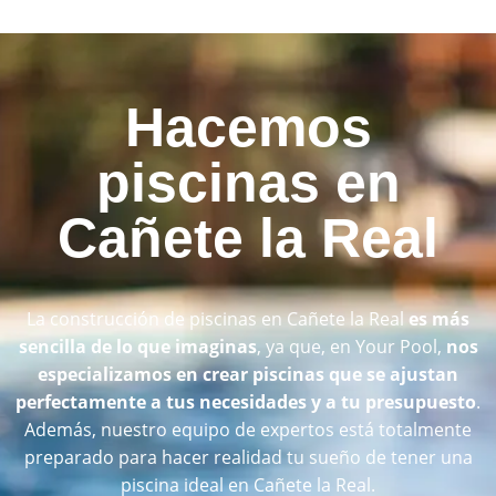
Hacemos
piscinas en
Cañete la Real
La construcción de piscinas en Cañete la Real
es más
sencilla de lo que imaginas
, ya que, en Your Pool,
nos
especializamos en crear piscinas que se ajustan
perfectamente a tus necesidades y a tu presupuesto
.
Además, nuestro equipo de expertos está totalmente
preparado para hacer realidad tu sueño de tener una
piscina ideal en Cañete la Real.