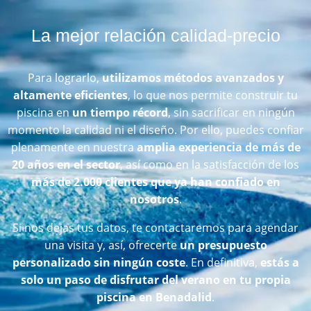
La mejor relación calidad-precio
Para lograrlo,
utilizamos métodos avanzados y
altamente eficientes
, lo que nos permite construir tu
piscina en
un tiempo récord
, sin sacrificar en ningún
momento la calidad ni el diseño. Por ello, puedes confiar
plenamente en nuestra
amplia experiencia de más de
20 años en el sector
, así como en la satisfacción de los
más de 2.000 clientes que ya han confiado en
nosotros
.
Si nos dejas tus datos, te contactaremos para agendar
una visita y, así, ofrecerte
un presupuesto
personalizado sin ningún coste
. En definitiva,
estás a
solo un paso de disfrutar del verano en tu propia
piscina en Benadalid
.