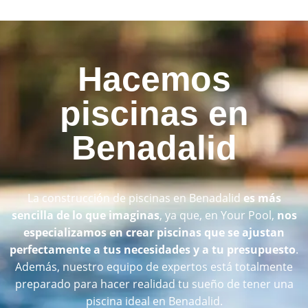
Hacemos
piscinas en
Benadalid
La construcción de piscinas en Benadalid
es más
sencilla de lo que imaginas
, ya que, en Your Pool,
nos
especializamos en crear piscinas que se ajustan
perfectamente a tus necesidades y a tu presupuesto
.
Además, nuestro equipo de expertos está totalmente
preparado para hacer realidad tu sueño de tener una
piscina ideal en Benadalid.