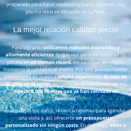
preparado para hacer realidad tu sueño de tener una
piscina ideal en Almadén de la Plata.
La mejor relación calidad-precio
Para lograrlo,
utilizamos métodos avanzados y
altamente eficientes
, lo que nos permite construir tu
piscina en
un tiempo récord
, sin sacrificar en ningún
momento la calidad ni el diseño. Por ello, puedes confiar
plenamente en nuestra
amplia experiencia de más de
20 años en el sector
, así como en la satisfacción de los
más de 2.000 clientes que ya han confiado en
nosotros
.
Si nos dejas tus datos, te contactaremos para agendar
una visita y, así, ofrecerte
un presupuesto
personalizado sin ningún coste
. En definitiva,
estás a