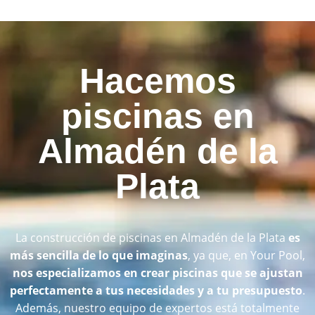
Hacemos
piscinas en
Almadén de la
Plata
La construcción de piscinas en Almadén de la Plata
es
más sencilla de lo que imaginas
, ya que, en Your Pool,
nos especializamos en crear piscinas que se ajustan
perfectamente a tus necesidades y a tu presupuesto
.
Además, nuestro equipo de expertos está totalmente