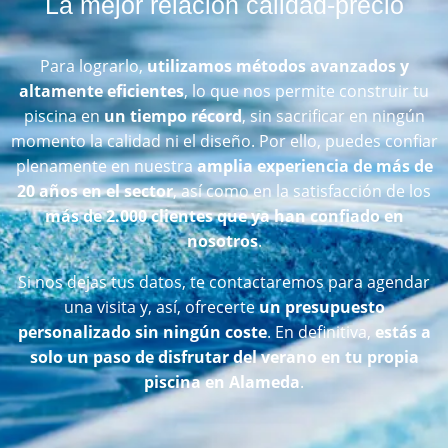
La mejor relación calidad-precio
Para lograrlo,
utilizamos métodos avanzados y
altamente eficientes
, lo que nos permite construir tu
piscina en
un tiempo récord
, sin sacrificar en ningún
momento la calidad ni el diseño. Por ello, puedes confiar
plenamente en nuestra
amplia experiencia de más de
20 años en el sector
, así como en la satisfacción de los
más de 2.000 clientes que ya han confiado en
nosotros
.
Si nos dejas tus datos, te contactaremos para agendar
una visita y, así, ofrecerte
un presupuesto
personalizado sin ningún coste
. En definitiva,
estás a
solo un paso de disfrutar del verano en tu propia
piscina en Alameda
.