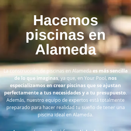
Hacemos
piscinas en
Alameda
La construcción de piscinas en Alameda
es más sencilla
de lo que imaginas
, ya que, en Your Pool,
nos
especializamos en crear piscinas que se ajustan
perfectamente a tus necesidades y a tu presupuesto
.
Además, nuestro equipo de expertos está totalmente
preparado para hacer realidad tu sueño de tener una
piscina ideal en Alameda.